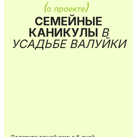
Подробнее об усадьбе
(
)
наши ценности
ПОЧЕМУ
ВЫБИРАЮТ НАС
Мы заботимся о взрослых не меньше, чем
о детях. Помогаем попрощаться с
чувством вины и почувствовать
внутреннюю опору. Цель нашей команды
—
уделить внимание каждому гостю,
«прикоснуться» к сердцу, ответить на
вопросы и вдохновить перейти на новый,
качественный уровень в отношениях с
детьми.
( 1 )