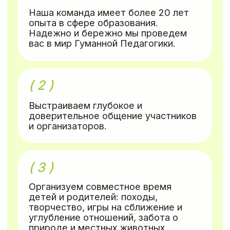
полей можно встретить их безобидных
обитателей. А ночью при хорошей
ясности открывается вид на невероятное
звездное небо, и даже невооруженным
глазом можно поймать падающую звезду.
(
)
расписание