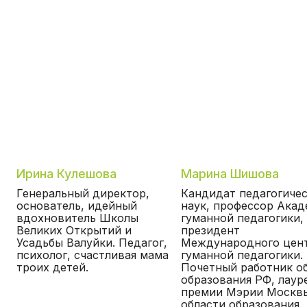
Загородная Монтессори-усадьба
для детей и взрослых
+7 495 260 8325
с 9:00 до 18:00, ПН-ПТ
Ирина Кулешова
Марина Шишова
Генеральный директор,
Кандидат педагогиче
основатель, идейный
наук, профессор Ака
вдохновитель Школы
гуманной педагогики,
Великих Открытий и
президент
Усадьбы Валуйки. Педагог,
Международного цен
ПРОЕКТЫ
психолог, счастливая мама
гуманной педагогики.
троих детей.
Почетный работник о
Монтессори выходные
образования РФ, лаур
Фестиваль здоровья
премии Мэрии Москв
Летние каникулы
области образования,