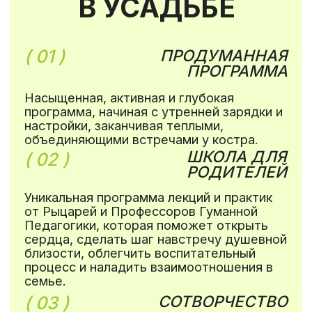
управлять детьми, а понять их природу,
понять самих себя, личностно
развиваться, менять качество жизни, и,
в том числе, отношения с детьми. Для
Гуманной Педагогики личность реб
е
нка
стоит в центре, но одновременно с этим
вместо вседозволенности есть
дисциплина духа, ч
е
ткие ценности, режим
и структура. Гуманная Педагогика
направлена на раскрытие безграничных
возможностей, заложенных в каждом. На
каникулах вы сможете на 5 дней
погрузиться в атмосферу гуманно-
личностного подхода к детям и взрослым,
ощутить разницу качества ваших
взаимоотношений и настроения в целом.
«Верить в безграничность реб
е
нка.
Основание: Если Вселенная
действительно безгранична, а Природа
не имеет исчисления в сво
е
м
творчестве, то единственная модель
Вселенной и Природы есть Ребенок»
Ш. А. Амонашвили