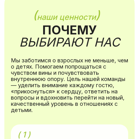
дружбе и радости. На семейных
каникулах будет так много
интересных и великих дел, что дети
сами забудут про гаджеты и
включатся в настоящую, яркую
жизнь здесь и сейчас. Педагоги
внимательно и бережно помогают
тем, кому переключиться немного
тяжелее, чем остальным.
(
)
о нас говорят
УСАДЬБА ВАЛУЙКИ
—
ЗЕМЛЯ ВЕЛИКИХ ДЕЛ
Каждый, кто приезжает к нам в гости,
отмечает особенную энергетику,
спокойную и благостную атмосферу.
Усадьба Валуйки находится в области
древнейшего подмосковного города
Волоколамска. Это экологически чистый
район с невероятной флорой и фауной.
Среди лесных массивов, водоемов и