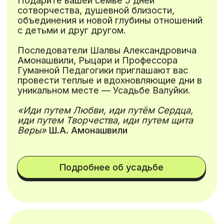
Наша команда имеет более 20 лет
опыта в сфере образования.
Надежно и бережно мы проведем
вас в мир Гуманной Педагогики.
( 2 )
Выстраиваем глубокое и
доверительное общение участников
и организаторов.
( 3 )
Организуем совместное время
детей и родителей: походы,
творчество, игры на сближение и
углубление отношений, забота о
природе и местных животных.
( 4 )
Предлагаем качественную детскую
программу, основанную на Гуманной
Педагогике, физических активностях,
творчестве, столярном ремесле,