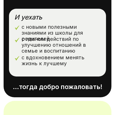
КАНИКУЛЫ
В
УСАДЬБЕ ВАЛУЙКИ
Подарите вашей семье 5 дней
сотворчества, душевной близости,
объединения и новой глубины отношений
с детьми и друг другом.
Последователи Шалвы Александровича
Амонашвили, Рыцари и Профессора
Гуманной Педагогики приглашают вас
провести теплые и вдохновляющие дни в
уникальном месте
—
Усадьбе Валуйки.
«Иди путем Любви, иди путём Сердца,
иди путем Творчества, иди путем щита
Веры»
Ш.А. Амонашвили