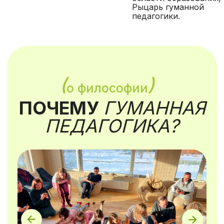
Рыцарь гуманной
Сезонные каникулы
педагогики.
Ретритный центр
Семейные каникулы
Земля Великих Дел
Остались вопросы?
+7
Оставить заявку
политика конфиденциальности