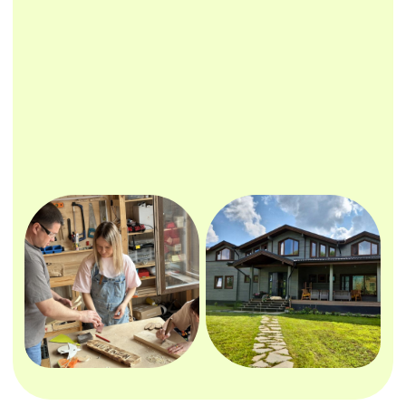
Если вы готовы приехать
с вопросами об отношениях в
семье и воспитании детей
с усталостью от ссор и
недопонимания
с интересом к гуманной
педагогике
с желанием оторвать
ребенка от гаджета