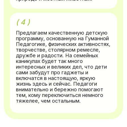
ПРОГРАММА
КАНИКУЛ
15-19 Июня
8:00
−
8:45
—
Зарядка, практика
настройки на день
9:00
−
10:00
—
Завтрак
10:00
−
11:00
—
Урок доброты для детей и
родителей
11:00
−
12:20
—
Школа для родителей,
вопрос-ответ; детская программа
12:20
−
12:40
—
Фруктовая пауза
12:40
−
14:00
—
Школа для родителей,
вопрос-ответ; детская программа
14:00
−
15:00
—
Обед
15:00
−
16:00
—
Свободное время
16:00
−
1
8:30
—
Семейные клубы:
столярная мастерская, творческие
мастер-классы, подвижные игры, парная
йога, веселые старты; совместное время
с близкими
19:00
−
20:00
—
Ужин
19:30
−
20:30
—
Костер: обсуждение