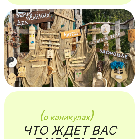
(
)
о философии
ПОЧЕМУ
ГУМАННАЯ
ПЕДАГОГИКА?
Гуманная Педагогика сочетает в себе
мудрость классиков и современный
подход. Она помогает родителям
и учителям не просто научиться