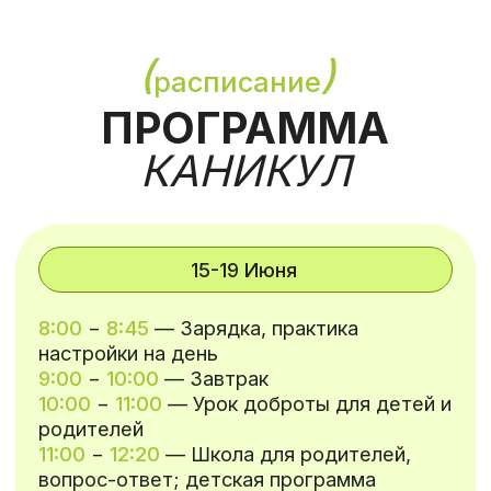
Вы сможете каждый день задавать
вопросы на тему воспитания и отношений
и получать на них ответы с опорой на
Гуманную Педагогику.
УЮТНОЕ
( 05 )
РАЗМЕЩЕНИЕ
Вкусное и здоровое 5-ти разовое питание
с перекусами, уютные номера и семейная
атмосфера эко-дома расслабят и
отвлекут от городской суеты и
ежедневных забот.
(
)
наставники
НАША
КОМАНДА