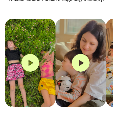
В УСАДЬБЕ
( 01 )
ПРОДУМАННАЯ
ПРОГРАММА
Насыщенная, активная и глубокая
программа, начиная с утренней зарядки и
настройки, заканчивая теплыми,
объединяющими встречами у костра.
ШКОЛА ДЛЯ
( 02 )
РОДИТЕЛЕЙ
Уникальная программа лекций и практик
от Рыцарей и Профессоров Гуманной
Педагогики, которая поможет открыть
сердца, сделать шаг навстречу душевной
близости, облегчить воспитательный
процесс и наладить взаимоотношения в
семье.
СОТВОРЧЕСТВО
( 03 )
Сотворчество родителей с детьми, в
котором можно стать ближе,
подружиться, качественно провести
время, вместе создавать и
путешествовать на природе.
ОТВЕТЫ НА
( 04 )
ВОПРОСЫ